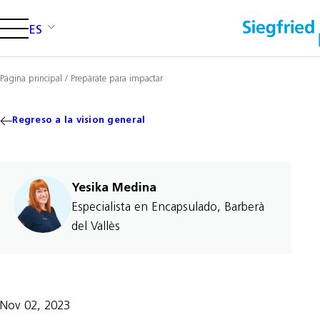
ES
Insights
Página principal
/
Prepárate para impactar
Preclinical and early-phase
development
Regreso a la vision general
Alkaloid raw materials extraction
Viral vectors
Yesika Medina
Especialista en Encapsulado, Barberà
del Vallès
Careers
Media
Investors
Contact us
Nov 02, 2023
Careers