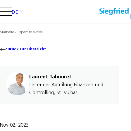
DE
Insights
Startseite
/
Expect to evolve
Preclinical and early-phase
development
Zurück zur Übersicht
Alkaloid raw materials extraction
Viral vectors
Laurent Tabouret
Leiter der Abteilung Finanzen und
Controlling, St. Vulbas
Careers
Media
Investors
Contact us
Nov 02, 2023
Careers