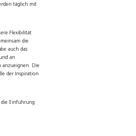
rden täglich mit
e Flexibilität
emeinsam die
abe auch das
 und an
n anzueignen. Die
e der Inspiration
 die Einführung