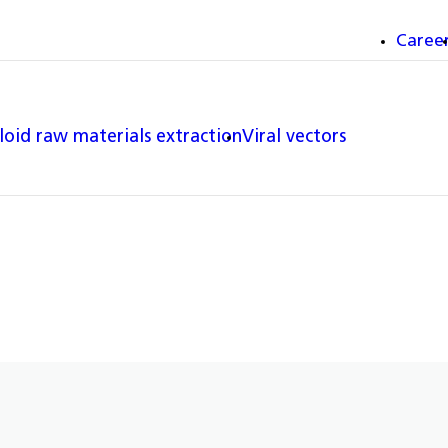
Caree
loid raw materials extraction
Viral vectors