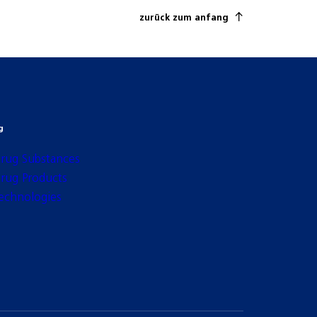
zurück zum anfang
g
rug Substances
rug Products
echnologies